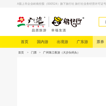
A股上市企业岭南控股（000524）旗下旅行社 旅行社业务经营许可证号：L-
首页
国内游
出境游
广东游
票券
首页
>
门票
>
广州珠江夜游（大沙头码头）