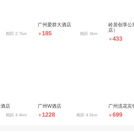
广州爱群大酒店
岭居创享公
店）
185
相距
2.7km
相距
3km
￥
433
￥
登酒店
广州W酒店
广州流花宾
1228
699
相距
4.4km
相距
4.5km
￥
￥