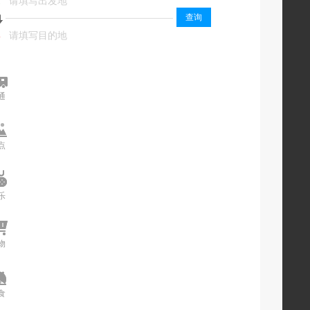
起
查询
终
终
通
交通
点
景点
乐
娱乐
物
购物
食
美食