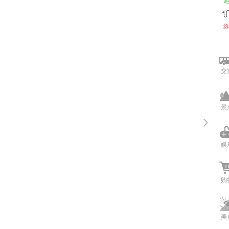
交
景
娱
购
美