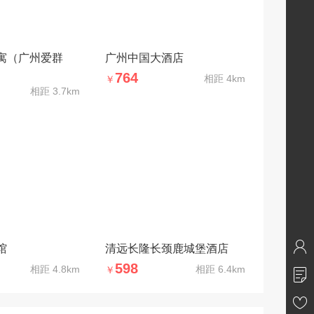
寓（广州爱群
广州中国大酒店
764
相距
4km
￥
相距
3.7km
馆
清远长隆长颈鹿城堡酒店
598
相距
4.8km
相距
6.4km
￥