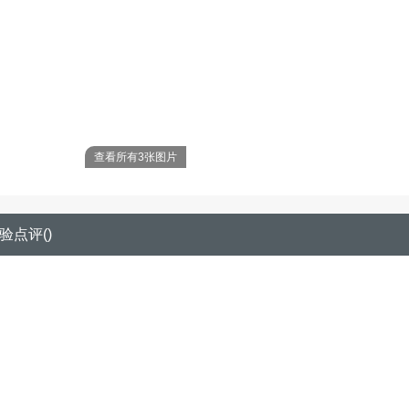
查看所有3张图片
验点评
(
)