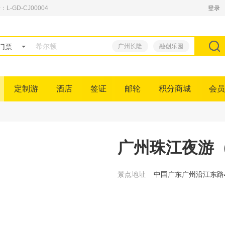
GD-CJ00004
登录
门票
广州长隆
融创乐园
定制游
酒店
签证
邮轮
积分商城
会员
广州珠江夜游
景点地址
中国广东广州沿江东路4